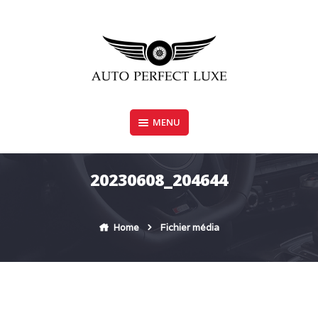
Skip
to
content
MENU
AUTO PERFECT LUXE
20230608_204644
Home
Fichier média