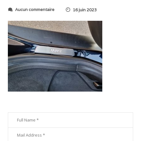
s
Aucun commentaire
16 juin 2023
u
r
2
0
2
3
0
6
0
8
_
2
0
4
6
4
4