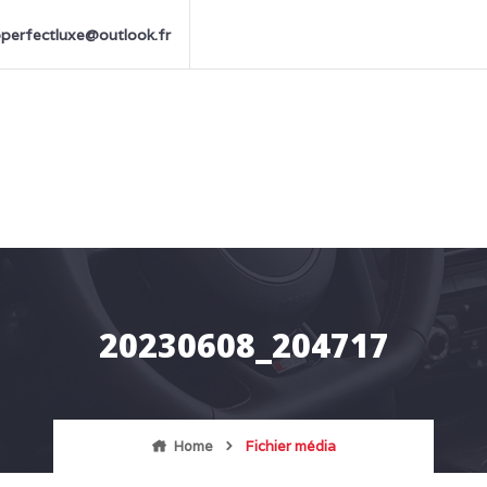
perfectluxe@outlook.fr
20230608_204717
Home
Fichier média