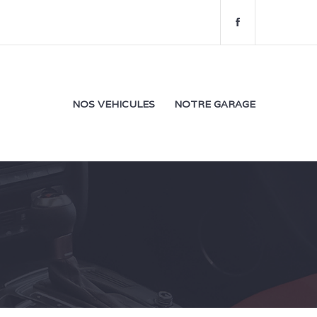
f
a
c
e
b
o
NOS VEHICULES
NOTRE GARAGE
o
k