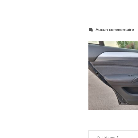
s
Aucun commentaire
u
r
2
0
2
3
0
6
0
8
_
2
0
4
7
1
7