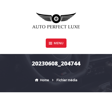
Skip
to
content
MENU
AUTO PERFECT LUXE
20230608_204744
Home
Fichier média