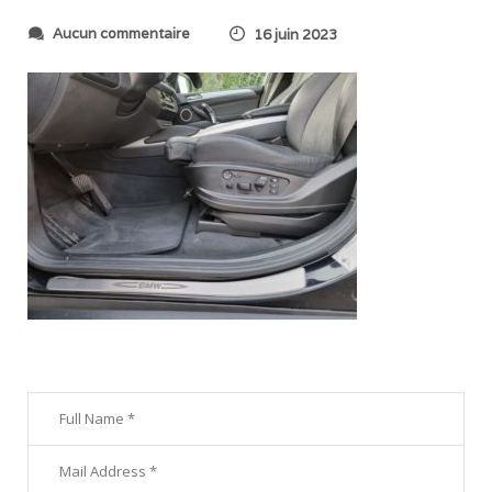
s
Aucun commentaire
16 juin 2023
u
r
2
0
2
3
0
6
0
8
_
2
0
4
7
4
4