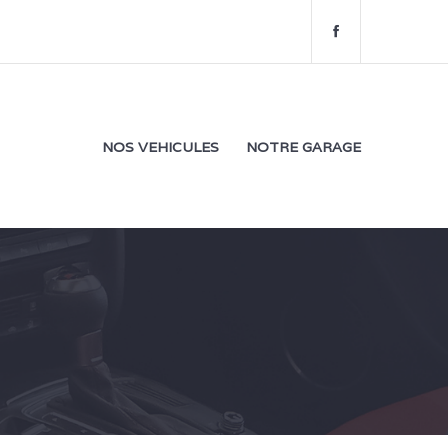
f
a
c
e
b
o
NOS VEHICULES
NOTRE GARAGE
o
k