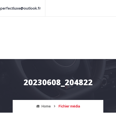
perfectluxe@outlook.fr
20230608_204822
Home
Fichier média