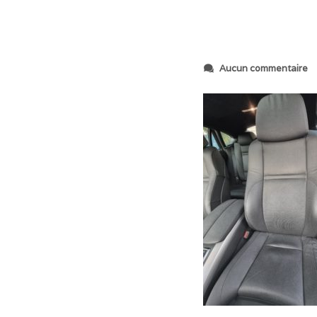
s
Aucun commentaire
u
r
2
0
2
3
0
6
0
8
_
2
0
4
8
2
2