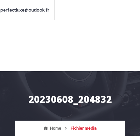
perfectluxe@outlook.fr
20230608_204832
Home
Fichier média