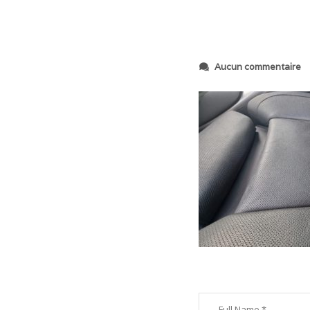
s
Aucun commentaire
u
r
2
0
2
3
0
6
0
8
_
2
0
4
8
3
2