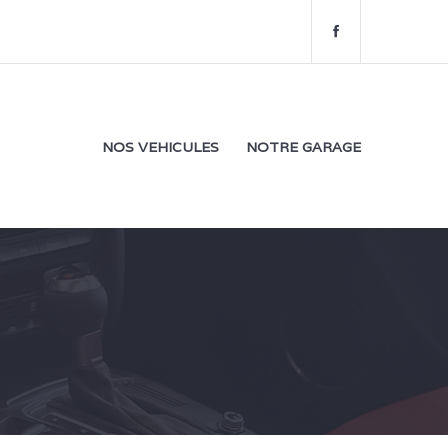
f
a
c
e
b
o
NOS VEHICULES
NOTRE GARAGE
o
k