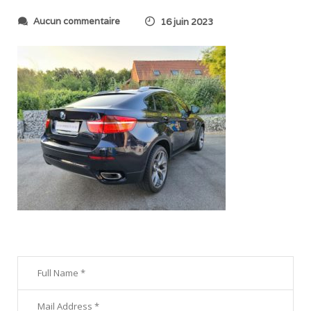
s
Aucun commentaire
16 juin 2023
u
r
2
0
2
3
0
6
0
8
_
2
0
5
0
3
7