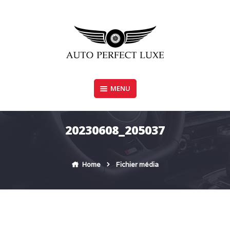
Skip
to
content
MENU
AUTO PERFECT LUXE
20230608_205037
Home
Fichier média