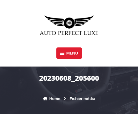
Skip
to
content
MENU
AUTO PERFECT LUXE
20230608_205600
Home
Fichier média