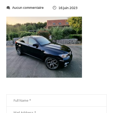
s
Aucun commentaire
16 juin 2023
u
r
2
0
2
3
0
6
0
8
_
2
0
5
6
0
0