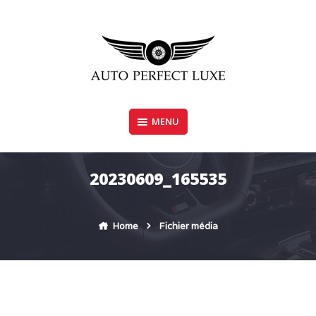
Skip
to
content
MENU
AUTO PERFECT LUXE
20230609_165535
Home
Fichier média