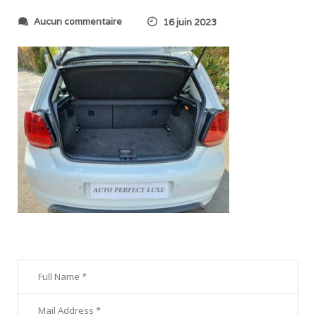
s
Aucun commentaire
16 juin 2023
u
r
2
0
2
3
0
6
0
9
_
1
6
5
5
3
5