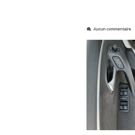
s
Aucun commentaire
u
r
2
0
2
3
0
6
0
9
_
1
6
5
6
3
9