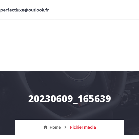
perfectluxe@outlook.fr
20230609_165639
Home
Fichier média