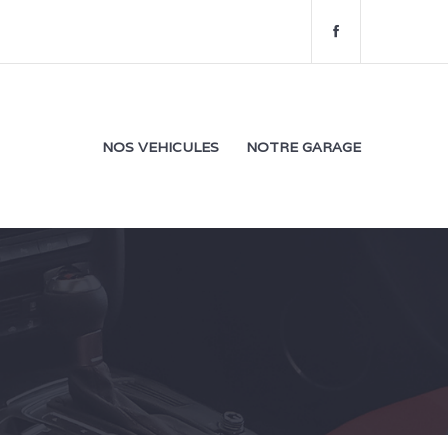
f
a
c
e
b
o
NOS VEHICULES
NOTRE GARAGE
o
k