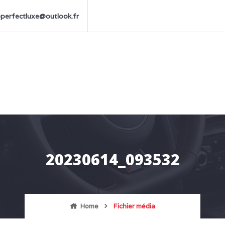
perfectluxe@outlook.fr
20230614_093532
Home
Fichier média