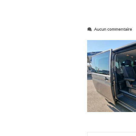
s
Aucun commentaire
u
r
2
0
2
3
0
6
1
4
_
0
9
3
5
3
2