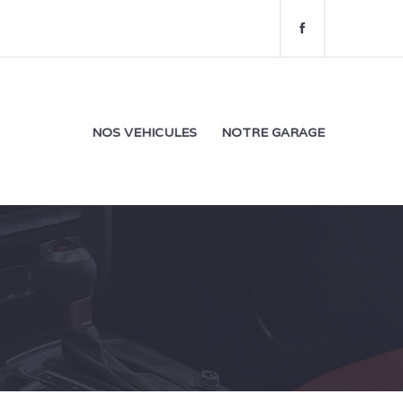
f
a
c
e
b
o
NOS VEHICULES
NOTRE GARAGE
o
k