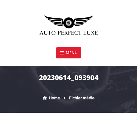
Skip
to
content
MENU
AUTO PERFECT LUXE
20230614_093904
Home
Fichier média