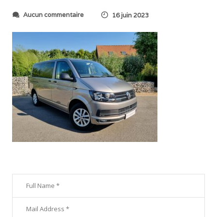
s
Aucun commentaire
16 juin 2023
u
r
2
0
2
3
0
6
1
4
_
0
9
3
9
0
4