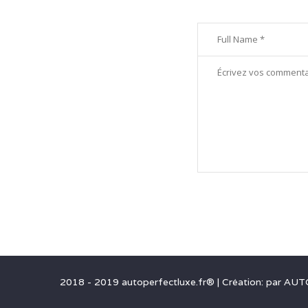
2018 - 2019 autoperfectluxe.fr®
|
Création: par
AUT