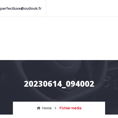
perfectluxe@outlook.fr
20230614_094002
Home
Fichier média