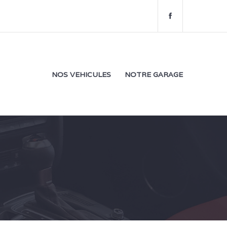
f
a
c
e
b
o
NOS VEHICULES
NOTRE GARAGE
o
k