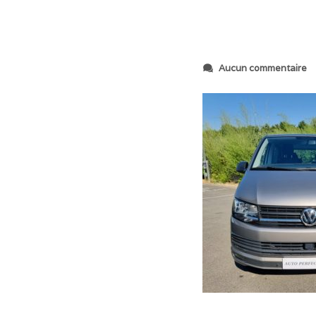
s
Aucun commentaire
u
r
2
0
2
3
0
6
1
4
_
0
9
4
0
0
2