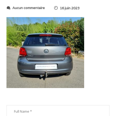
s
Aucun commentaire
16 juin 2023
u
r
2
0
2
3
0
6
1
6
_
1
0
0
8
5
0