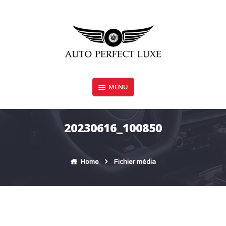
Skip
to
content
MENU
AUTO PERFECT LUXE
20230616_100850
Home
Fichier média