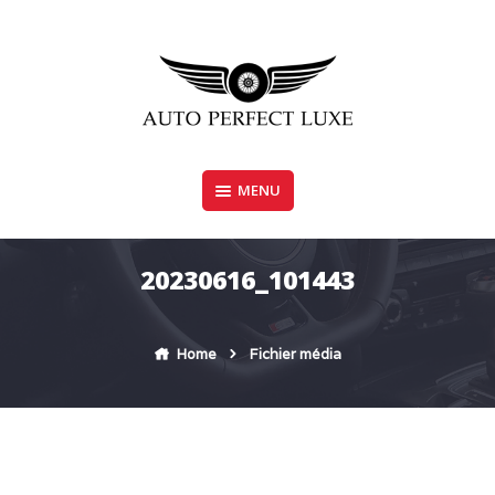
Skip
to
content
MENU
AUTO PERFECT LUXE
20230616_101443
Home
Fichier média