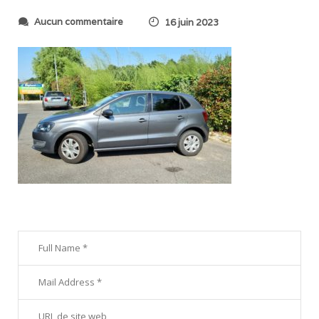
s
Aucun commentaire
16 juin 2023
u
r
2
0
2
3
0
6
1
6
_
1
0
1
4
4
3