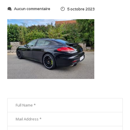
s
Aucun commentaire
5 octobre 2023
u
r
2
0
2
3
0
8
0
4
_
0
9
5
8
4
1