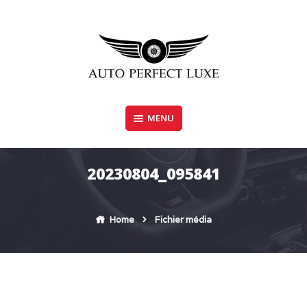
Skip
to
content
MENU
AUTO PERFECT LUXE
20230804_095841
Home
Fichier média