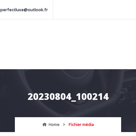
perfectluxe@outlook.fr
20230804_100214
Home
Fichier média