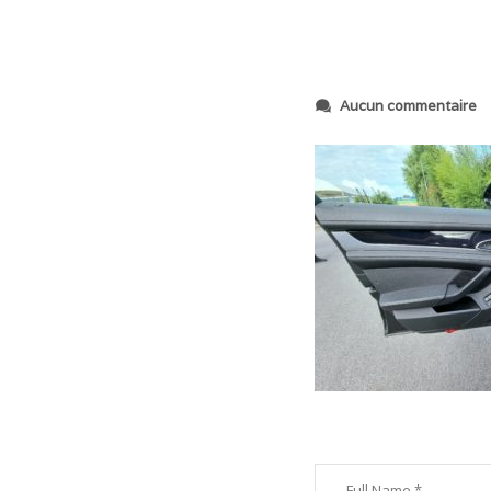
s
Aucun commentaire
u
r
2
0
2
3
0
8
0
4
_
1
0
0
2
1
4