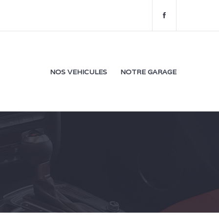
f
a
c
e
b
o
NOS VEHICULES
NOTRE GARAGE
o
k