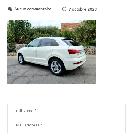
s
Aucun commentaire
7 octobre 2023
u
r
2
0
2
3
1
0
0
4
_
1
0
1
4
1
5