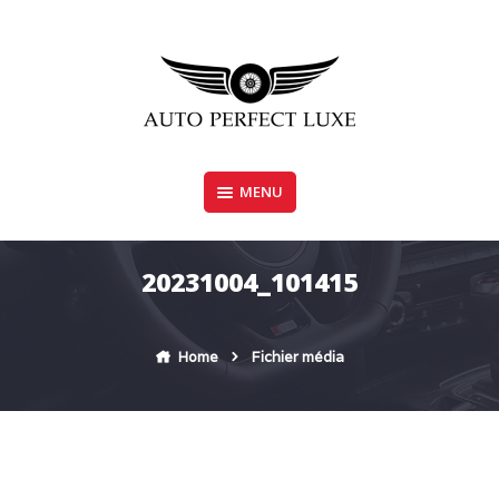
Skip
to
content
MENU
AUTO PERFECT LUXE
20231004_101415
Home
Fichier média