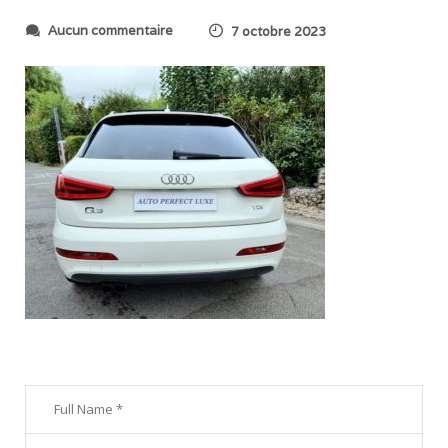
s
Aucun commentaire
7 octobre 2023
u
r
2
0
2
3
1
0
0
4
_
1
0
1
4
4
6