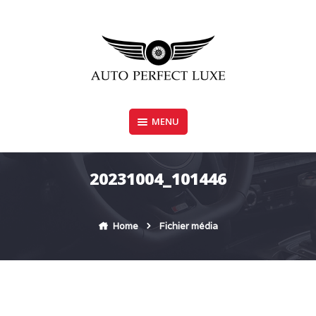
Skip
to
content
MENU
AUTO PERFECT LUXE
20231004_101446
Home
Fichier média