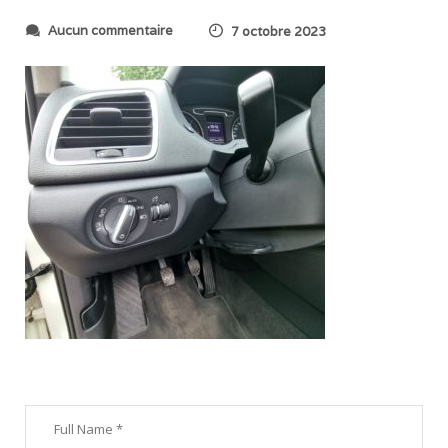
s
Aucun commentaire
7 octobre 2023
u
r
2
0
2
3
1
0
0
4
_
1
0
1
6
2
2