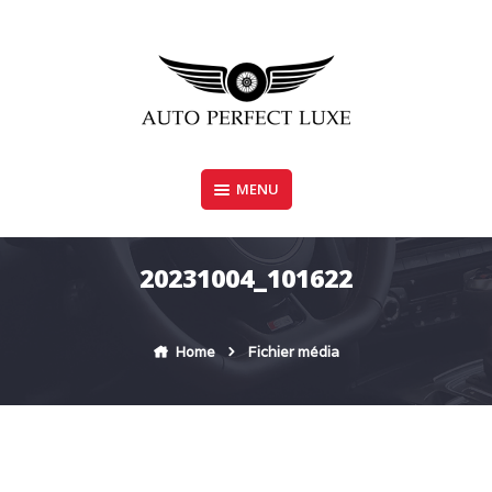
Skip
to
content
MENU
AUTO PERFECT LUXE
20231004_101622
Home
Fichier média