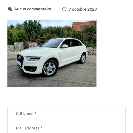
s
Aucun commentaire
7 octobre 2023
u
r
2
0
2
3
1
0
0
4
_
1
0
2
1
4
8