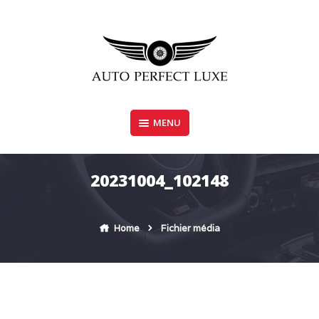
Skip
to
content
MENU
AUTO PERFECT LUXE
20231004_102148
Home
Fichier média