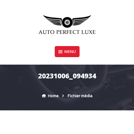
Skip
to
content
MENU
AUTO PERFECT LUXE
20231006_094934
Home
Fichier média