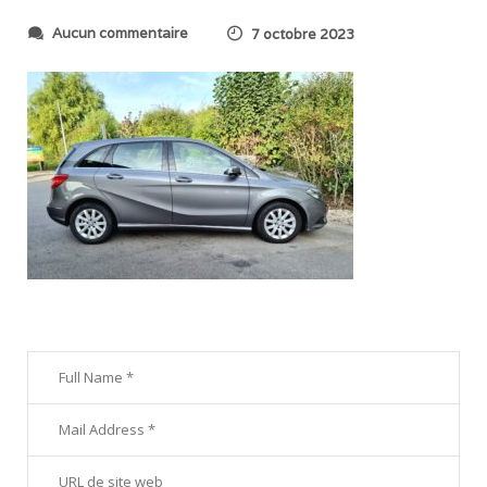
s
Aucun commentaire
7 octobre 2023
u
r
2
0
2
3
1
0
0
6
_
0
9
4
9
3
4