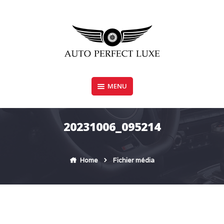
Skip
to
content
MENU
AUTO PERFECT LUXE
20231006_095214
Home
Fichier média