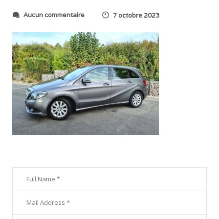
s
Aucun commentaire
7 octobre 2023
u
r
2
0
2
3
1
0
0
6
_
0
9
5
2
1
4