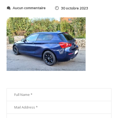
s
Aucun commentaire
30 octobre 2023
u
r
2
0
2
3
1
0
2
1
_
0
9
1
7
1
2