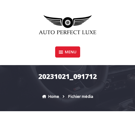
Skip
to
content
MENU
AUTO PERFECT LUXE
20231021_091712
Home
Fichier média