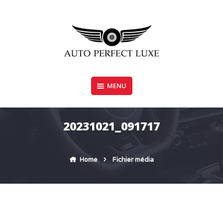
Skip
to
content
MENU
AUTO PERFECT LUXE
20231021_091717
Home
Fichier média