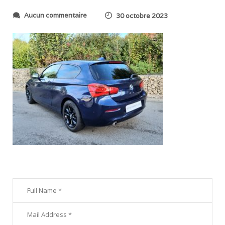
s
Aucun commentaire
30 octobre 2023
u
r
2
0
2
3
1
0
2
1
_
0
9
1
7
1
7