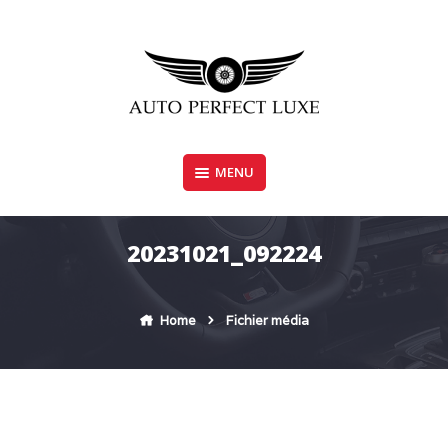
Skip
to
content
MENU
AUTO PERFECT LUXE
20231021_092224
Home
Fichier média