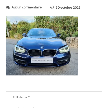
s
Aucun commentaire
30 octobre 2023
u
r
2
0
2
3
1
0
2
1
_
0
9
2
2
2
4