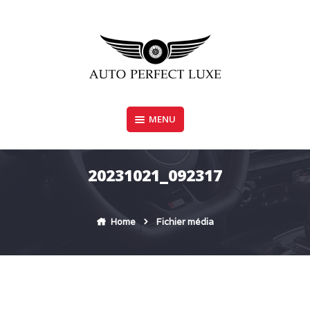
Skip
to
content
MENU
AUTO PERFECT LUXE
20231021_092317
Home
Fichier média