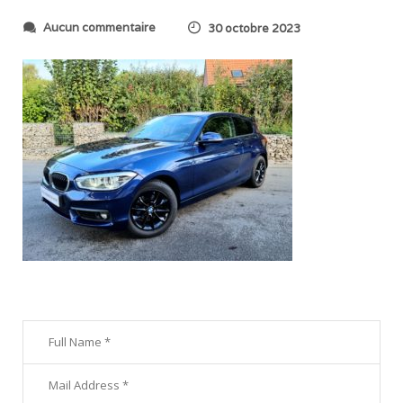
s
Aucun commentaire
30 octobre 2023
u
r
2
0
2
3
1
0
2
1
_
0
9
2
3
1
7