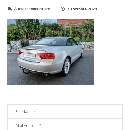
s
Aucun commentaire
30 octobre 2023
u
r
2
0
2
3
1
0
2
7
_
1
8
0
7
3
5