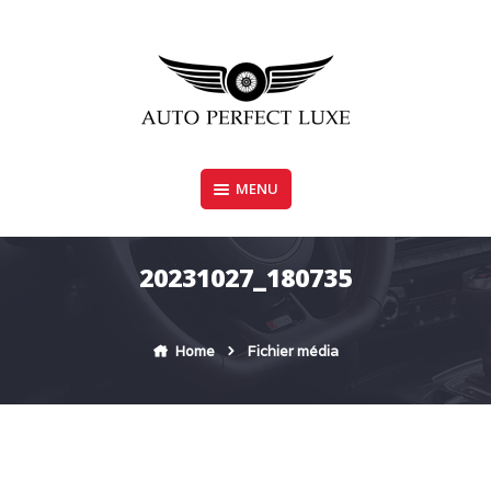
Skip
to
content
MENU
AUTO PERFECT LUXE
20231027_180735
Home
Fichier média