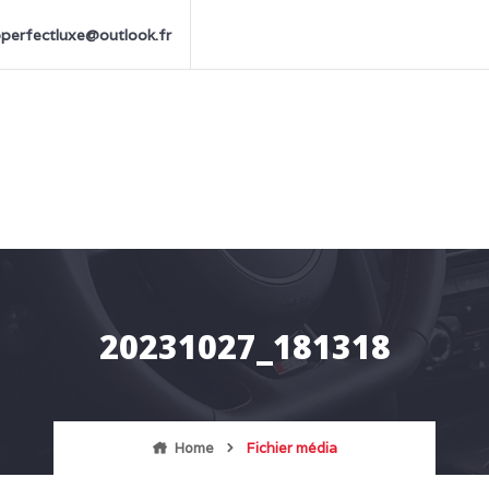
perfectluxe@outlook.fr
20231027_181318
Home
Fichier média