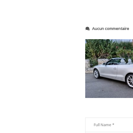
s
Aucun commentaire
u
r
2
0
2
3
1
0
2
7
_
1
8
1
3
1
8