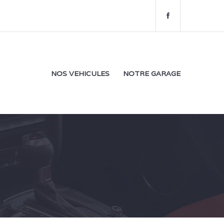
f
a
c
e
b
o
NOS VEHICULES
NOTRE GARAGE
o
k