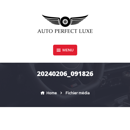
Skip
to
content
MENU
AUTO PERFECT LUXE
20240206_091826
Home
Fichier média