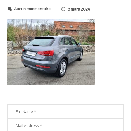
s
Aucun commentaire
8 mars 2024
u
r
2
0
2
4
0
2
0
6
_
0
9
1
8
2
6