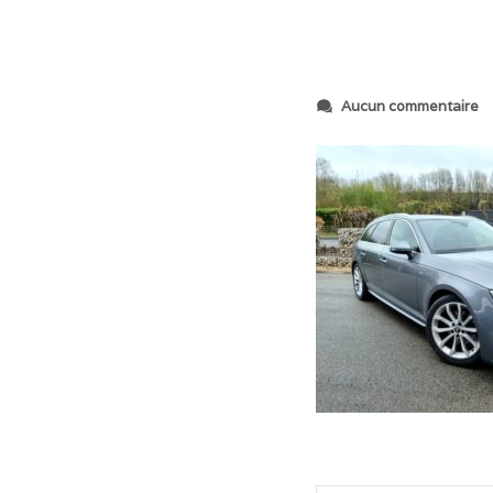
s
Aucun commentaire
u
r
2
0
2
4
0
2
2
6
_
1
2
3
6
4
5