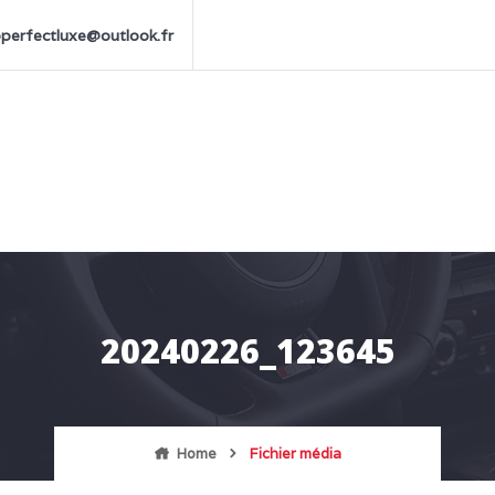
perfectluxe@outlook.fr
20240226_123645
Home
Fichier média