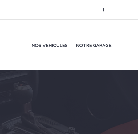
f
a
c
e
b
o
NOS VEHICULES
NOTRE GARAGE
o
k