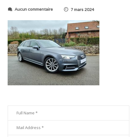
s
Aucun commentaire
7 mars 2024
u
r
2
0
2
4
0
2
2
6
_
1
2
3
7
4
0