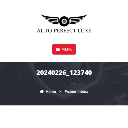
Skip
to
content
MENU
AUTO PERFECT LUXE
20240226_123740
Home
Fichier média