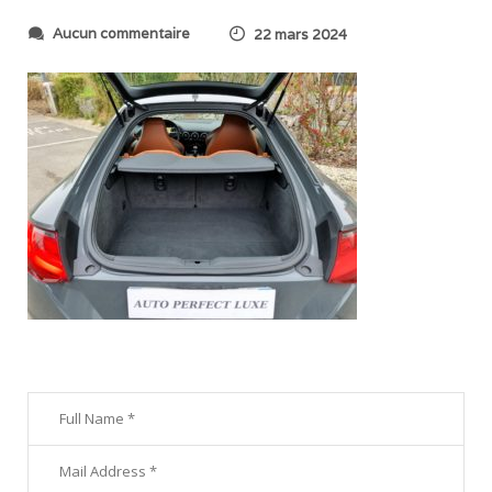
s
Aucun commentaire
22 mars 2024
u
r
2
0
2
4
0
3
2
1
_
1
1
3
7
0
0