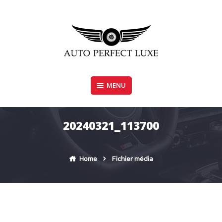
Skip
to
content
MENU
AUTO PERFECT LUXE
20240321_113700
Home
Fichier média