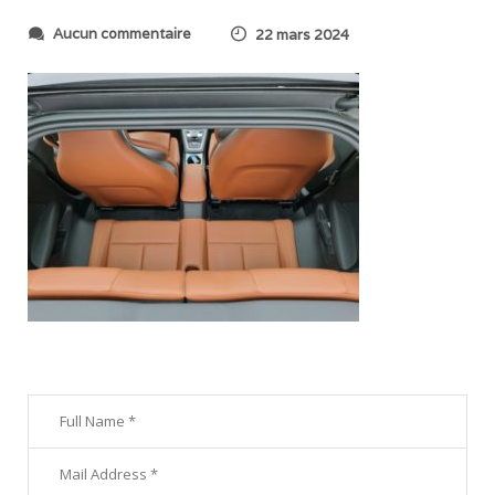
s
Aucun commentaire
22 mars 2024
u
r
2
0
2
4
0
3
2
1
_
1
1
3
7
0
7