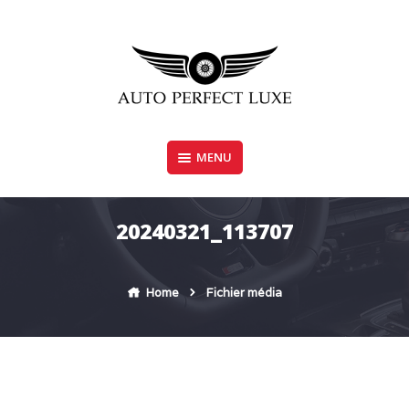
Skip
to
content
MENU
AUTO PERFECT LUXE
20240321_113707
Home
Fichier média