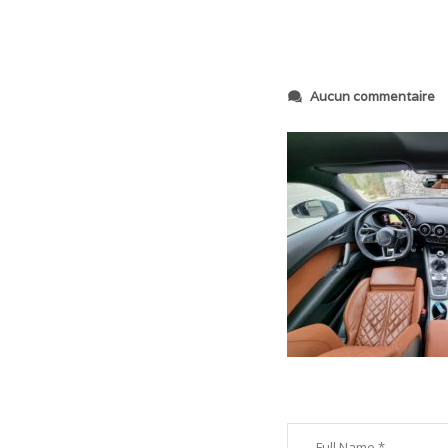
s
Aucun commentaire
u
r
2
0
2
4
0
3
2
1
_
1
1
3
8
3
9