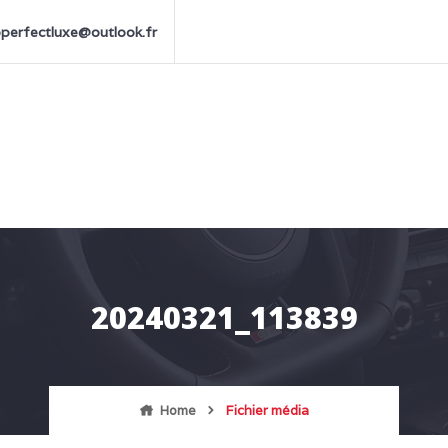
perfectluxe@outlook.fr
20240321_113839
Home
Fichier média