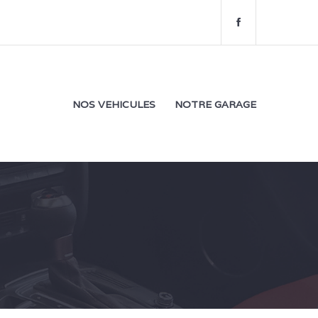
f
a
c
e
b
o
NOS VEHICULES
NOTRE GARAGE
o
k