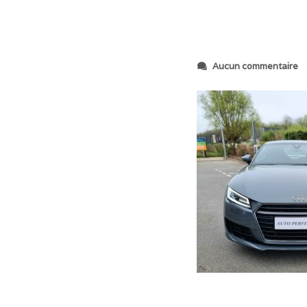
s
Aucun commentaire
u
r
2
0
2
4
0
3
2
1
_
1
1
4
1
2
2