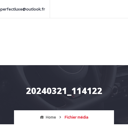
perfectluxe@outlook.fr
20240321_114122
Home
Fichier média