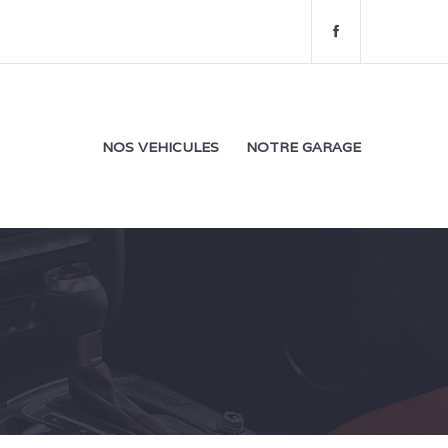
f
a
c
e
b
o
NOS VEHICULES
NOTRE GARAGE
o
k