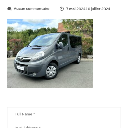
s
Aucun commentaire
7 mai 202410 juillet 2024
u
r
6
6
3
8
d
c
6
4
1
2
0
9
a
_
I
M
G
_
4
0