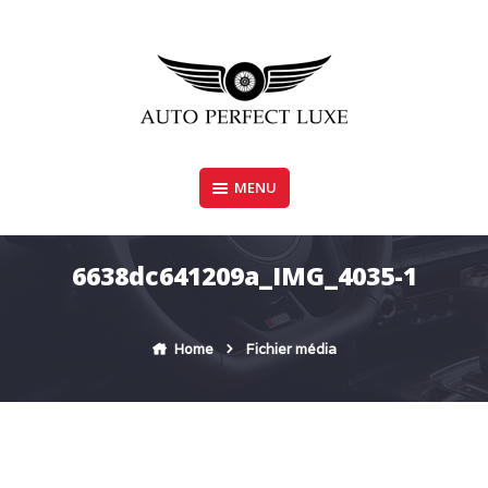
Skip
to
content
MENU
AUTO PERFECT LUXE
6638dc641209a_IMG_4035-1
Home
Fichier média