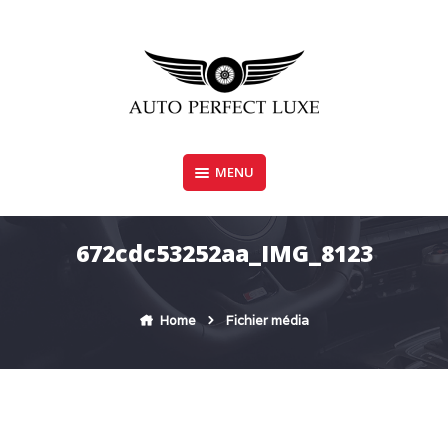
Skip
to
content
MENU
AUTO PERFECT LUXE
672cdc53252aa_IMG_8123
Home
Fichier média