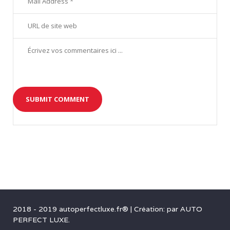
2
3
2018 - 2019 autoperfectluxe.fr®
|
Création: par
AUTO
PERFECT LUXE
.