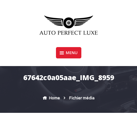
Skip
to
content
MENU
AUTO PERFECT LUXE
67642c0a05aae_IMG_8959
Home
Fichier média