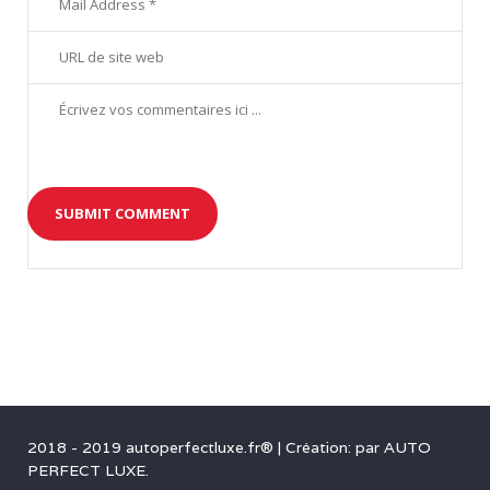
5
9
2018 - 2019 autoperfectluxe.fr®
|
Création: par
AUTO
PERFECT LUXE
.