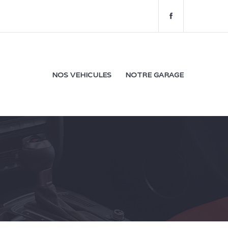
f
a
c
e
b
o
NOS VEHICULES
NOTRE GARAGE
o
k