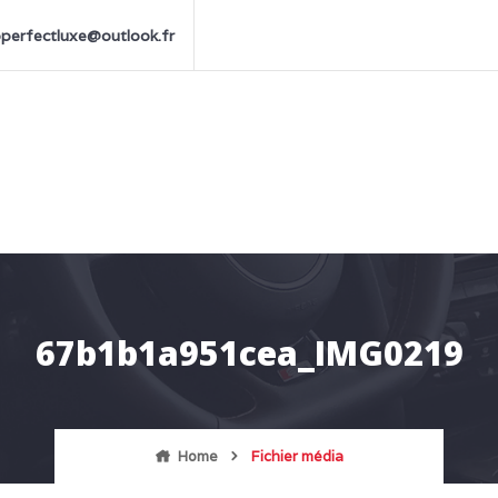
perfectluxe@outlook.fr
67b1b1a951cea_IMG0219
Home
Fichier média