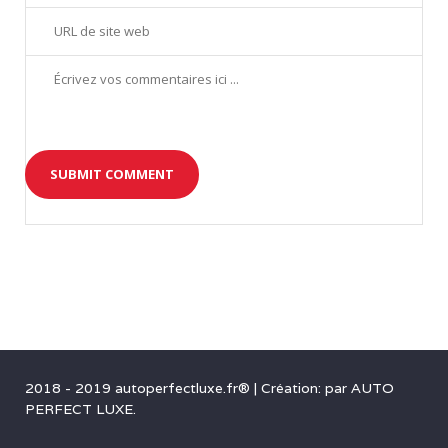
8
9
2018 - 2019 autoperfectluxe.fr®
|
Création: par
AUTO
PERFECT LUXE
.