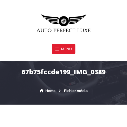
Skip
to
content
MENU
AUTO PERFECT LUXE
67b75fccde199_IMG_0389
Home
Fichier média