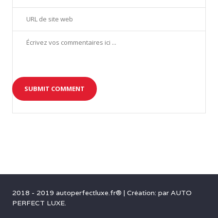
2
1
_
1
4
1
4
4
5
2018 - 2019 autoperfectluxe.fr®
|
Création: par
AUTO
PERFECT LUXE
.