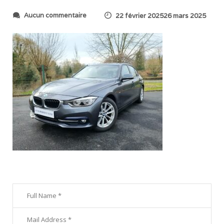
s
Aucun commentaire
22 février 202526 mars 2025
u
r
6
7
b
8
9
c
4
b
8
b
f
a
8
_
2
0
2
5
0
2