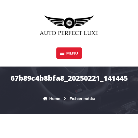
Skip
to
content
MENU
AUTO PERFECT LUXE
67b89c4b8bfa8_20250221_141445
Home
Fichier média