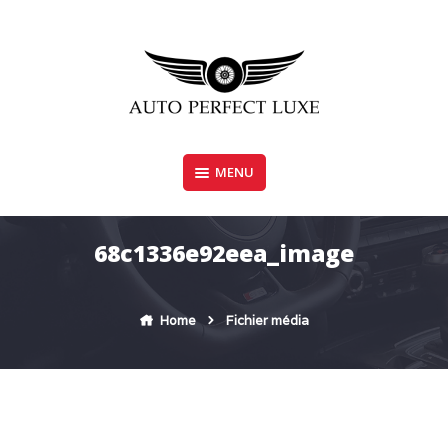
Skip
to
content
MENU
AUTO PERFECT LUXE
68c1336e92eea_image
Home
Fichier média