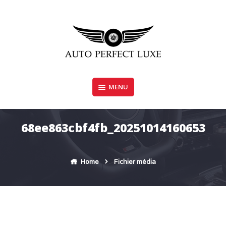
Skip
to
content
MENU
AUTO PERFECT LUXE
68ee863cbf4fb_20251014160653
Home
Fichier média