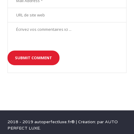
1
4
1
6
0
6
5
3
2018 - 2019 autoperfectluxe.fr®
|
Création: par
AUTO
PERFECT LUXE
.