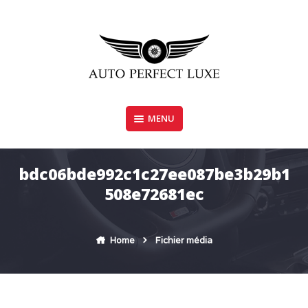
Skip
to
content
MENU
AUTO PERFECT LUXE
bdc06bde992c1c27ee087be3b29b1
508e72681ec
Home
Fichier média