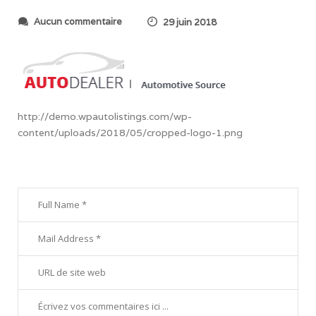
s
Aucun commentaire
29 juin 2018
u
r
c
r
o
p
p
http://demo.wpautolistings.com/wp-
e
content/uploads/2018/05/cropped-logo-1.png
d
-
l
o
g
o
-
1
.
p
n
g