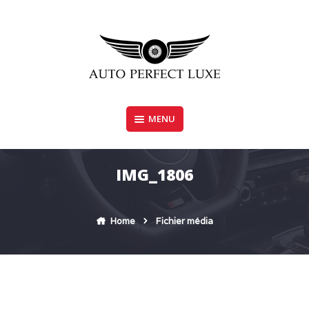
Skip
to
content
MENU
AUTO PERFECT LUXE
IMG_1806
Home
Fichier média