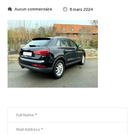
s
Aucun commentaire
8 mars 2024
u
r
I
M
G
_
1
8
0
6