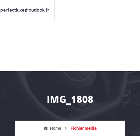
perfectluxe@outlook.fr
IMG_1808
Home
Fichier média