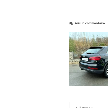
s
Aucun commentaire
u
r
I
M
G
_
1
8
0
8