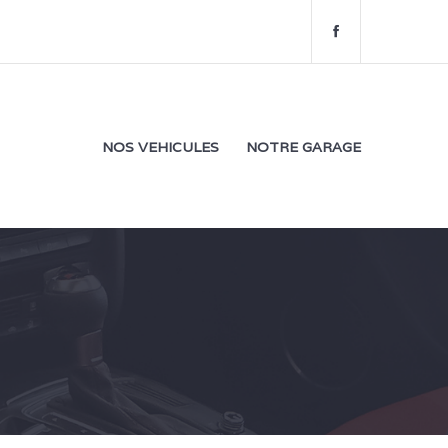
f
a
c
e
b
o
NOS VEHICULES
NOTRE GARAGE
o
k