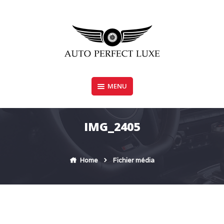
Skip
to
content
MENU
AUTO PERFECT LUXE
IMG_2405
Home
Fichier média