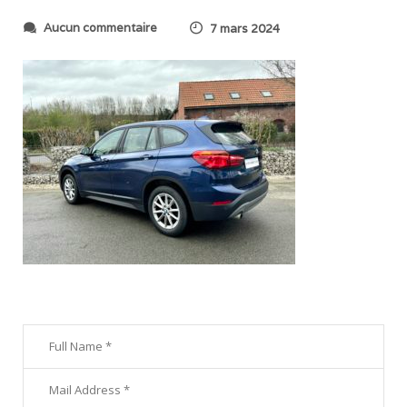
s
Aucun commentaire
7 mars 2024
u
r
I
M
G
_
2
4
0
5