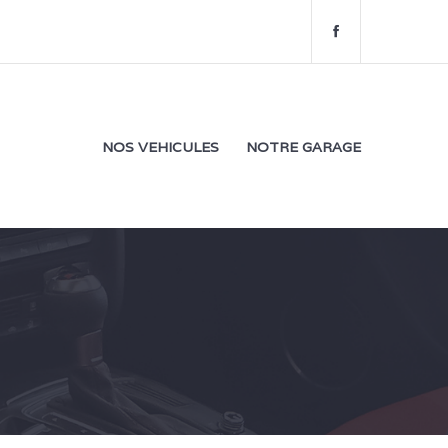
f
a
c
e
b
o
NOS VEHICULES
NOTRE GARAGE
o
k