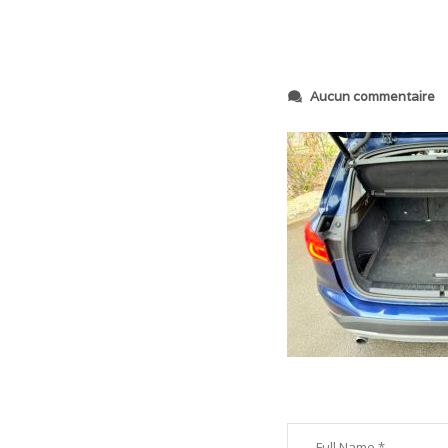
s
Aucun commentaire
u
r
I
M
G
_
2
4
1
9