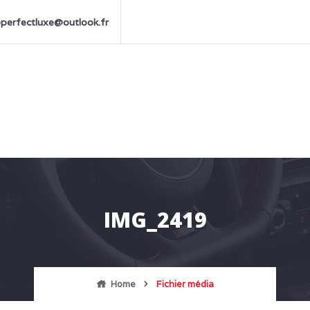
perfectluxe@outlook.fr
IMG_2419
Home
Fichier média