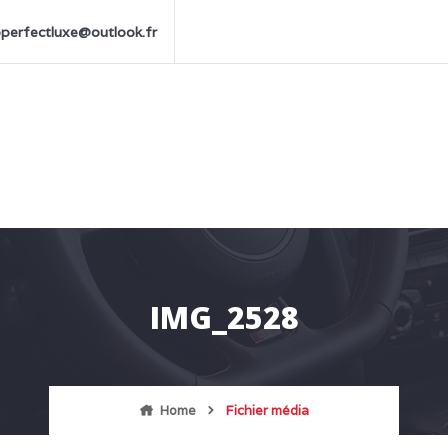
perfectluxe@outlook.fr
IMG_2528
Home
Fichier média