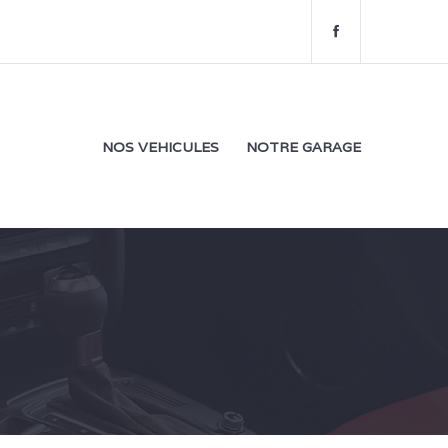
f
a
c
e
b
o
NOS VEHICULES
NOTRE GARAGE
o
k