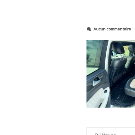
s
Aucun commentaire
u
r
I
M
G
_
2
5
2
8